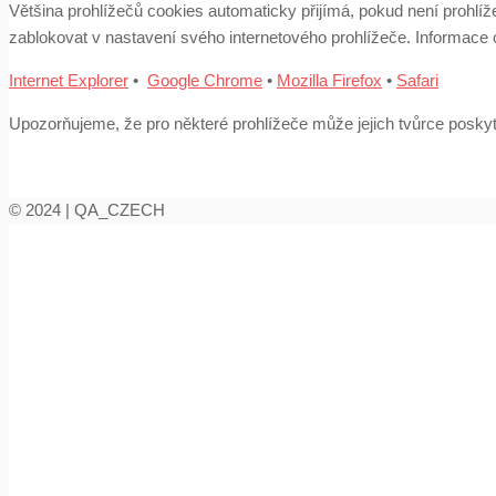
Většina prohlížečů cookies automaticky přijímá, pokud není prohl
zablokovat v nastavení svého internetového prohlížeče. Informace
Internet Explorer
•
Google Chrome
•
Mozilla Firefox
•
Safari
Upozorňujeme, že pro některé prohlížeče může jejich tvůrce posk
© 2024 | QA_CZECH