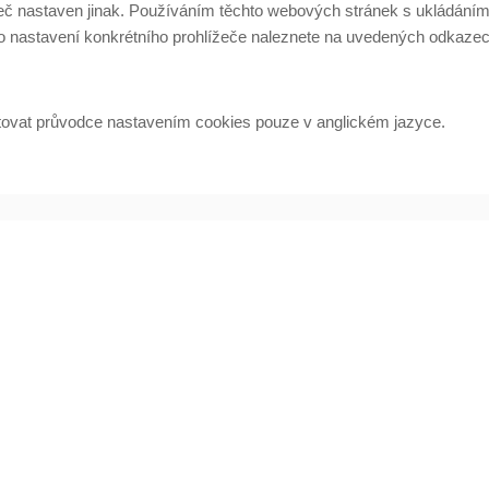
ížeč nastaven jinak. Používáním těchto webových stránek s ukládání
 o nastavení konkrétního prohlížeče naleznete na uvedených odkazec
ytovat průvodce nastavením cookies pouze v anglickém jazyce.