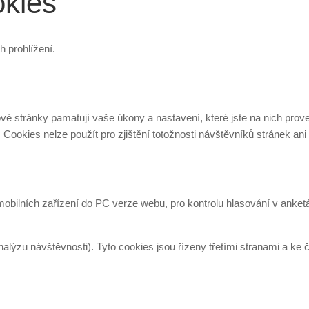
okies
h prohlížení.
é stránky pamatují vaše úkony a nastavení, které jste na nich prov
okies nelze použít pro zjištění totožnosti návštěvníků stránek ani 
ilních zařízení do PC verze webu, pro kontrolu hlasování v anketách
alýzu návštěvnosti). Tyto cookies jsou řízeny třetími stranami a ke 