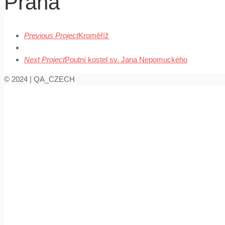
Praha
Previous Project
Kroměříž
Next Project
Poutní kostel sv. Jana Nepomuckého
© 2024 | QA_CZECH