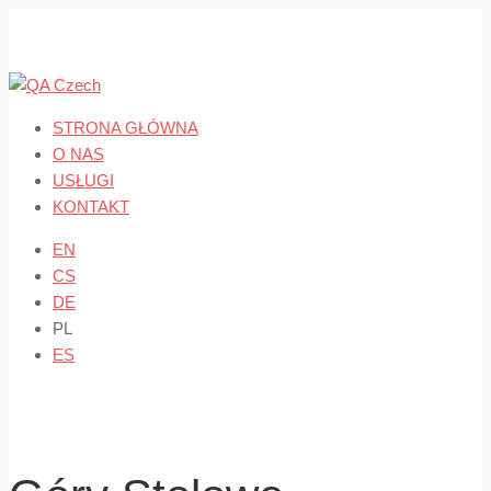
Skip
to
content
STRONA GŁÓWNA
O NAS
USŁUGI
KONTAKT
EN
CS
DE
PL
ES