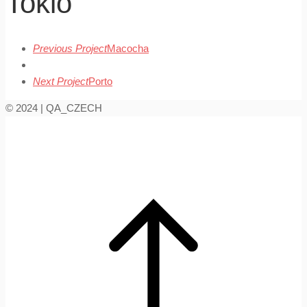
Tokio
Previous Project
Macocha
Next Project
Porto
© 2024 | QA_CZECH