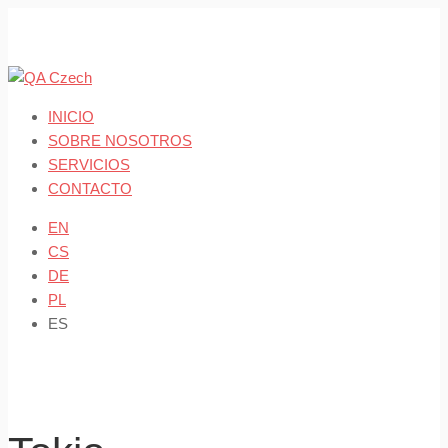
Skip
to
content
INICIO
SOBRE NOSOTROS
SERVICIOS
CONTACTO
EN
CS
DE
PL
ES