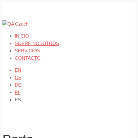
Skip
to
content
INICIO
SOBRE NOSOTROS
SERVICIOS
CONTACTO
EN
CS
DE
PL
ES