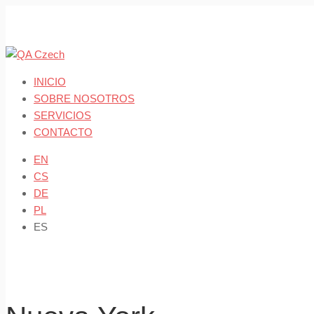
Skip
to
content
INICIO
SOBRE NOSOTROS
SERVICIOS
CONTACTO
EN
CS
DE
PL
ES