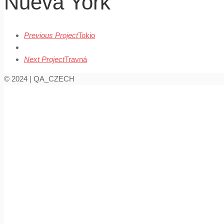
Nueva York
Previous Project
Tokio
Next Project
Travná
© 2024 | QA_CZECH