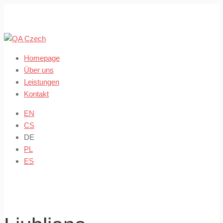
Skip
to
content
Homepage
Über uns
Leistungen
Kontakt
EN
CS
DE
PL
ES