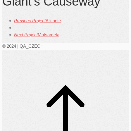
Giant’s Causeway
Previous Project
Alicante
Next Project
Motsameta
© 2024 | QA_CZECH